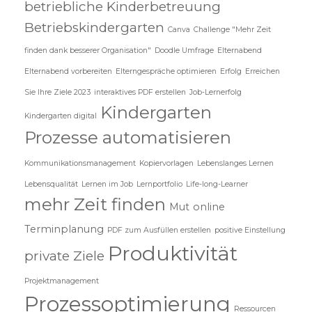
betriebliche Kinderbetreuung
Betriebskindergarten
Canva
Challenge "Mehr Zeit
finden dank besserer Organisation"
Doodle Umfrage
Elternabend
Elternabend vorbereiten
Elterngespräche optimieren
Erfolg
Erreichen
Sie Ihre Ziele 2023
interaktives PDF erstellen
Job-Lernerfolg
Kindergarten
Kindergarten digital
Prozesse automatisieren
Kommunikationsmanagement
Kopiervorlagen
Lebenslanges Lernen
Lebensqualität
Lernen im Job
Lernportfolio
Life-long-Learner
mehr Zeit finden
Mut
online
Terminplanung
PDF zum Ausfüllen erstellen
positive Einstellung
Produktivität
private Ziele
Projektmanagement
Prozessoptimierung
Ressourcen