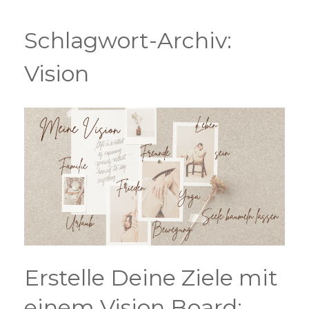
Zum
Inhalt
springen
Schlagwort-Archiv:
Vision
Erstelle Deine Ziele mit
einem Vision Board: