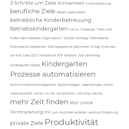
3 Schritte um Ziele
Achtsamkeit
Automatisierung
berufliche Ziele
besser organisieren
betriebliche Kinderbetreuung
Betriebskindergarten
Canva
Challenge "Mehr Zeit
finden dank besserer Organisation"
Doodle Umfrage
Elternabend
Elternabend vorbereiten
Elterngespräche optimieren
Erfolg
Erreichen
Sie Ihre Ziele 2023
interaktives PDF erstellen
Job-Lernerfolg
Kindergarten
Kindergarten digital
Prozesse automatisieren
Kommunikationsmanagement
Kopiervorlagen
Lebenslanges Lernen
Lebensqualität
Lernen im Job
Lernportfolio
Life-long-Learner
mehr Zeit finden
Mut
online
Terminplanung
PDF zum Ausfüllen erstellen
positive Einstellung
Produktivität
private Ziele