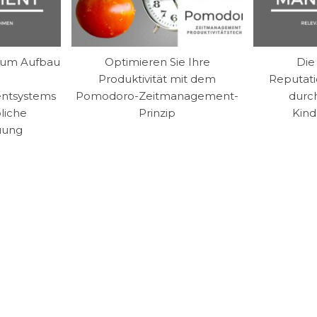
 zum Aufbau
Optimieren Sie Ihre
Die
Produktivität mit dem
Reputat
ntsystems
Pomodoro-Zeitmanagement-
durch
bliche
Prinzip
Kind
uung