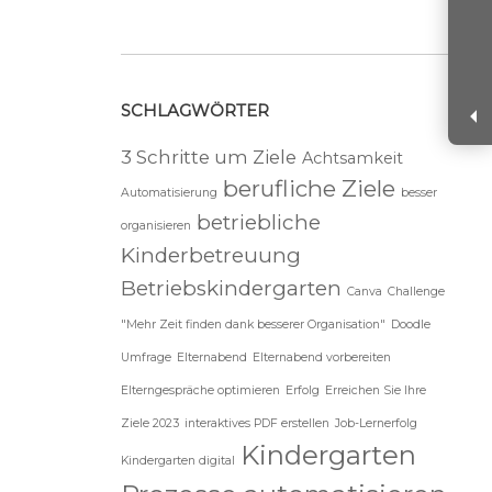
SCHLAGWÖRTER
3 Schritte um Ziele
Achtsamkeit
berufliche Ziele
Automatisierung
besser
betriebliche
organisieren
Kinderbetreuung
Betriebskindergarten
Canva
Challenge
"Mehr Zeit finden dank besserer Organisation"
Doodle
Umfrage
Elternabend
Elternabend vorbereiten
Elterngespräche optimieren
Erfolg
Erreichen Sie Ihre
Ziele 2023
interaktives PDF erstellen
Job-Lernerfolg
Kindergarten
Kindergarten digital