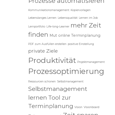
Prozesse automatisieren
Kommunikationsmanagement
Kopiervorlagen
Lebenslanges Lernen
Lebensqualität
Lernen im Job
mehr Zeit
Lernportfolio
Life-long-Learner
finden
Mut
online Terminplanung
PDF zum Ausfüllen erstellen
positive Einstellung
private Ziele
Produktivität
Projektmanagement
Prozessoptimierung
Ressourcen schonen
Selbstmanagement
Selbstmanagement
lernen
Tool zur
Terminplanung
Vision
Visionboard
Zeit sparen