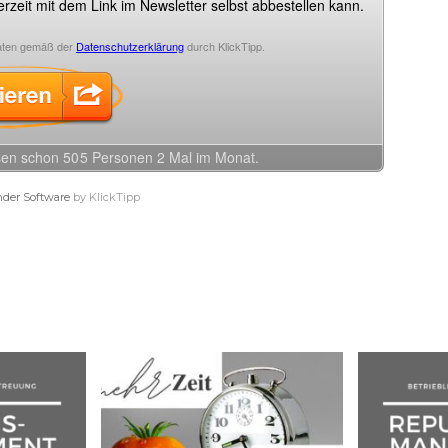
nder Software
by KlickTipp