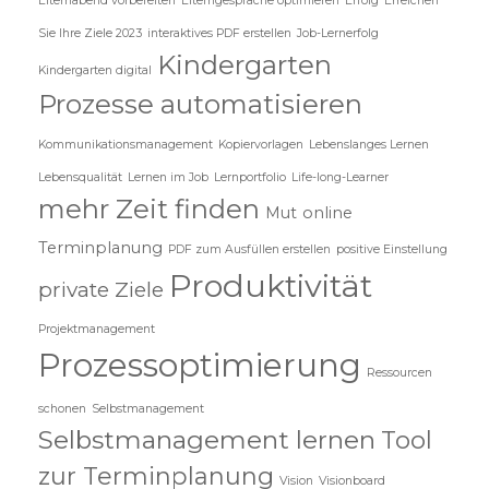
Elternabend vorbereiten
Elterngespräche optimieren
Erfolg
Erreichen
Sie Ihre Ziele 2023
interaktives PDF erstellen
Job-Lernerfolg
Kindergarten
Kindergarten digital
Prozesse automatisieren
Kommunikationsmanagement
Kopiervorlagen
Lebenslanges Lernen
Lebensqualität
Lernen im Job
Lernportfolio
Life-long-Learner
mehr Zeit finden
Mut
online
Terminplanung
PDF zum Ausfüllen erstellen
positive Einstellung
Produktivität
private Ziele
Projektmanagement
Prozessoptimierung
Ressourcen
schonen
Selbstmanagement
Selbstmanagement lernen
Tool
zur Terminplanung
Vision
Visionboard